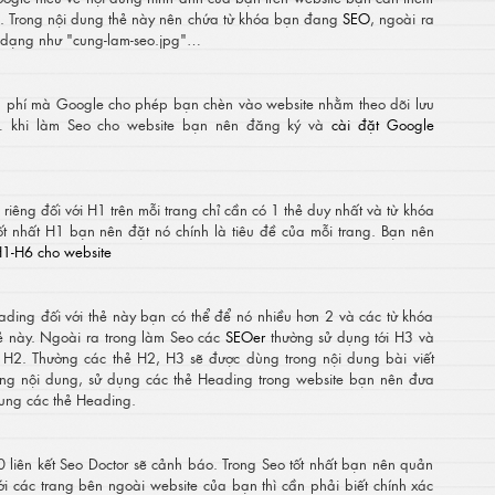
. Trong nội dung thẻ này nên chứa từ khóa bạn đang
SEO
, ngoài ra
ó dạng như "cung-lam-seo.jpg"…
ễn phí mà Google cho phép bạn chèn vào website nhằm theo dõi lưu
y… khi làm Seo cho website bạn nên đăng ký và
cài đặt Google
riêng đối với H1 trên mỗi trang chỉ cần có 1 thẻ duy nhất và từ khóa
ốt nhất H1 bạn nên đặt nó chính là tiêu đề của mỗi trang. Bạn nên
H1-H6 cho website
ading đối với thẻ này bạn có thể để nó nhiều hơn 2 và các từ khóa
ẻ này. Ngoài ra trong làm Seo các
SEOer
thường sử dụng tới H3 và
 H2. Thường các thẻ H2, H3 sẽ được dùng trong nội dung bài viết
rong nội dung, sử dụng các thẻ Heading trong website bạn nên đưa
ung các thẻ Heading.
 liên kết Seo Doctor sẽ cảnh báo. Trong Seo tốt nhất bạn nên quản
 tới các trang bên ngoài website của bạn thì cần phải biết chính xác