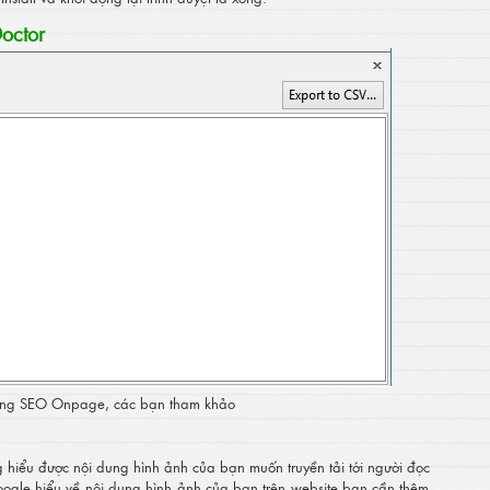
Doctor
trong SEO Onpage, các bạn tham khảo
 hiểu được nội dung hình ảnh của bạn muốn truyền tải tới người đọc
Google hiểu về nội dung hình ảnh của bạn trên website bạn cần thêm