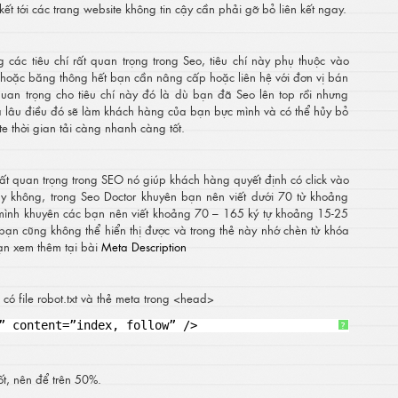
kết tới các trang website không tin cậy cần phải gỡ bỏ liên kết ngay.
ng các tiêu chí rất quan trọng trong Seo, tiêu chí này phụ thuộc vào
y hoặc băng thông hết bạn cần nâng cấp hoặc liên hệ với đơn vị bán
quan trọng cho tiêu chí này đó là dù bạn đã Seo lên top rồi nhưng
uá lâu điều đó sẽ làm khách hàng của bạn bực mình và có thể hủy bỏ
te thời gian tải càng nhanh càng tốt.
rất quan trọng trong SEO nó giúp khách hàng quyết định có click vào
y không, trong Seo Doctor khuyên bạn nên viết dưới 70 từ khoảng
mình khuyên các bạn nên viết khoảng 70 – 165 ký tự khoảng 15-25
a bạn cũng không thể hiển thị được và trong thẻ này nhớ chèn từ khóa
 Bạn xem thêm tại bài
Meta Description
có file robot.txt và thẻ meta trong <head>
” content=”index, follow” />
?
ốt, nên để trên 50%.