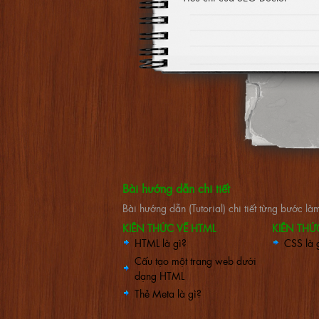
Bài hướng dẫn chi tiết
Bài hướng dẫn (Tutorial) chi tiết từng bước 
KIẾN THỨC VỀ HTML
KIẾN THỨ
HTML là gì?
CSS là 
Cấu tạo một trang web dưới
dạng HTML
Thẻ Meta là gì?