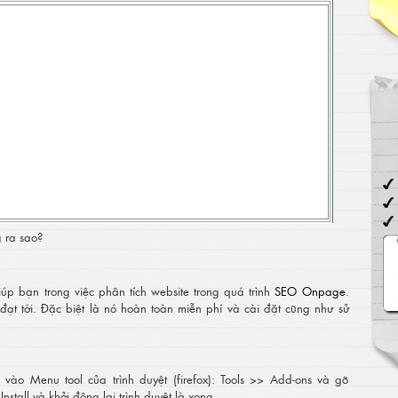
 ra sao?
iúp bạn trong việc phân tích website trong quá trình
SEO Onpage
.
đạt tới. Đặc biệt là nó hoàn toàn miễn phí và cài đặt cũng như sử
 vào Menu tool của trình duyệt (firefox): Tools >> Add-ons và gõ
stall và khởi động lại trình duyệt là xong.