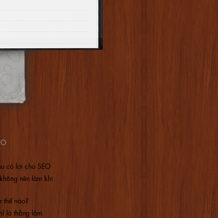
SEO
u có lợi cho SEO
không nên làm khi
 thế nào?
hỉ là thằng làm