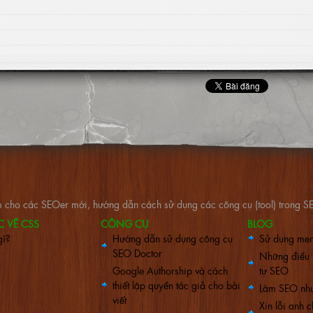
làm cho các SEOer mới, hướng dẫn cách sử dụng các công cụ (tool) trong 
C VỀ CSS
CÔNG CỤ
BLOG
gì?
Hướng dẫn sử dụng công cụ
Sử dụng men
SEO Doctor
Những điều 
Google Authorship và cách
tự SEO
thiết lập quyền tác giả cho bài
Làm SEO như
viết
Xin lỗi anh c