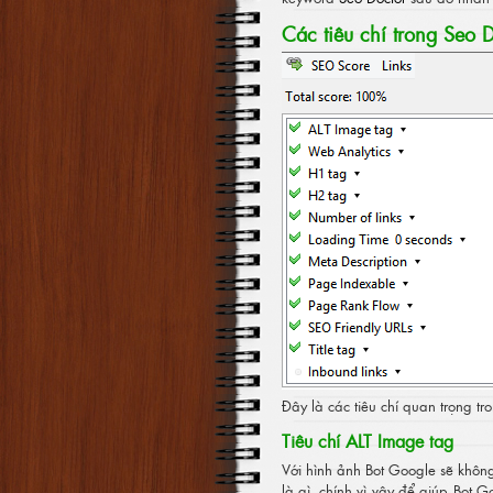
Các tiêu chí trong Seo 
Đây là các tiêu chí quan trọng 
Tiêu chí ALT Image tag
Với hình ảnh Bot Google sẽ không
là gì, chính vì vậy để giúp Bot 