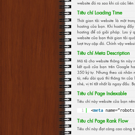
website đó ra sao khi có các liên 
Tiêu chí Loading Time
Thời gian tải website là một tro
hosting của bạn. Khi hosting đầ
hosting để có giải pháp. Lưu ý 
website của bạn thời gian tải q
lượt truy cập đó. Chính vậy websi
Tiêu chí Meta Description
Mô tả cho website thông tin này 
kết quả của bạn trên Google ha
350 ký tự. Nhưng theo cá nhân 
từ, nếu dài quá thì thông tin củ
nhé, vị trí tốt nhất là ngay đầu.
Tiêu chí Page Indexable
Tiêu chí này website của bạn nên 
1
<
meta
name=”robots
Tiêu chí Page Rank Flow
Tiêu chí này đạt càng cao càng t