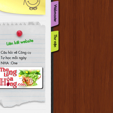
Webmaster
Thư viện
Liên kết website
Câu hỏi về Công cụ
Tự học mỗi ngày
NHA .One