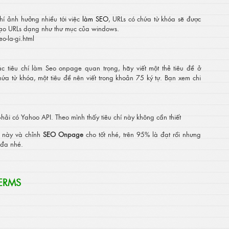
chí ảnh hưởng nhiều tới việc
làm SEO
, URLs có chứa từ khóa sẽ được
 tạo URLs dạng như thư mục của windows.
o-la-gi.html
ác tiêu chí làm Seo onpage quan trọng, hãy viết một thẻ tiêu đề ở
ứa từ khóa, một tiêu đề nên viết trong khoản 75 ký tự. Bạn xem chi
hải có Yahoo API. Theo mình thấy tiêu chí này không cần thiết
í này và chỉnh
SEO Onpage
cho tốt nhé, trên 95% là đạt rồi nhưng
 đa nhé.
ERMS