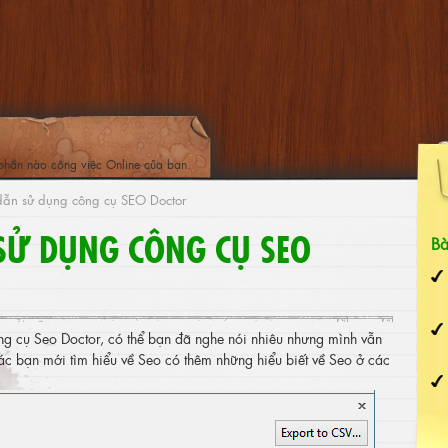
phần nào công việc Online của bạn.
ẫn sử dụng công cụ SEO Doctor
Ử DỤNG CÔNG CỤ SEO
Bà
ng cụ Seo Doctor, có thể bạn đã nghe nói nhiêu nhưng mình vẫn
các bạn mới tìm hiểu về Seo có thêm những hiểu biết về Seo ở các