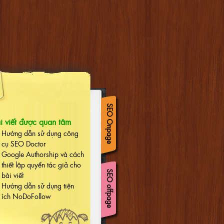
SEO Onpage
i viết được quan tâm
Hướng dẫn sử dụng công
cụ SEO Doctor
Google Authorship và cách
thiết lập quyền tác giả cho
SEO offpage
bài viết
Hướng dẫn sử dụng tiện
ích NoDoFollow