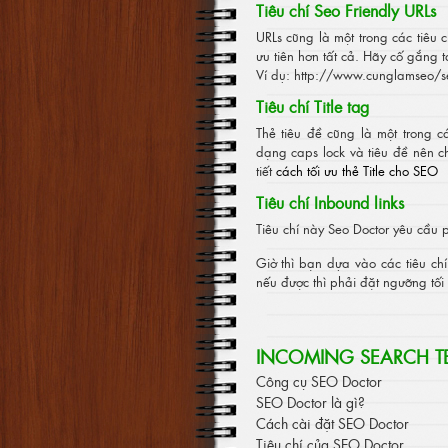
Tiêu chí Seo Friendly URLs
URLs cũng là một trong các tiêu 
ưu tiên hơn tất cả. Hãy cố gắng
Ví dụ: http://www.cunglamseo/se
Tiêu chí Title tag
Thẻ tiêu đề cũng là một trong c
dạng caps lock và tiêu đề nên ch
tiết
cách tối ưu thẻ Title cho SEO
Tiêu chí Inbound links
Tiêu chí này Seo Doctor yêu cầu p
Giờ thì bạn dựa vào các tiêu ch
nếu được thì phải đặt ngưỡng tối
INCOMING SEARCH T
Công cụ SEO Doctor
SEO Doctor là gì?
Cách cài đặt SEO Doctor
Tiêu chí của SEO Doctor