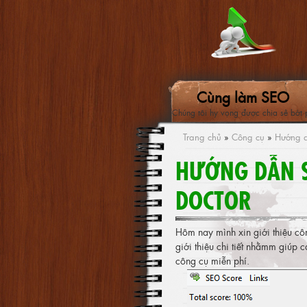
Cùng làm SEO
Chúng tôi hy vọng được chia sẻ bớt 
Trang chủ
»
Công cụ
»
Hướng d
HƯỚNG DẪN S
DOCTOR
Hôm nay mình xin giới thiệu cô
giới thiệu chi tiết nhằmm giúp 
công cụ miễn phí.