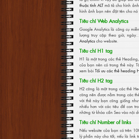
thuộc tính ALT
mô tả cho hình ảnh
hình ảnh bạn nên đặt tên cho n
Tiêu chí Web Analytics
Google Analytics là công cụ mi
lượng truy cập theo giờ, ngà
Analytics
cho website.
Tiêu chí H1 tag
H1 là một trong các thẻ Heading, 
của bạn nên có trong thẻ này. T
xem bài
Tối ưu các thẻ heading 
Tiêu chí H2 tag
H2 cũng là một trong các thẻ He
cũng nên được nằm trong các th
với thẻ này bạn cũng giống như
nhiều hơn với các tiêu đề con t
những từ khóa cần Seo vào nội d
Tiêu chí Number of links
Nếu website của bạn có trên 100
lý phần này cho tốt, nếu là link