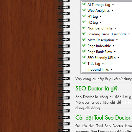
Vậy công cụ này là gì và sử dụng
SEO Doctor là gì?
Seo Doctor là công cụ đắc lực g
Nó đưa ra các tiêu chí để mình 
dụng dễ dàng
Cài đặt Tool Seo Doctor
Để cài đặt Tool Seo Doctor bạn
keyword
Seo Doctor
sau đó nhấn In