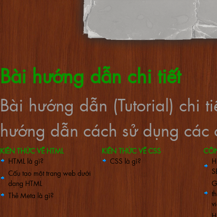
Bài hướng dẫn chi tiết
Bài hướng dẫn (Tutorial) chi 
hướng dẫn cách sử dụng các c
KIẾN THỨC VỀ HTML
KIẾN THỨC VỀ CSS
CÔ
HTML là gì?
CSS là gì?
H
S
Cấu tạo một trang web dưới
dạng HTML
G
t
Thẻ Meta là gì?
vi
H