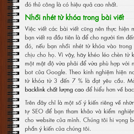
đó thủ công là có hiệu quả cao nhất.
Nhồi nhét từ khóa trong bài viết
Việc viết các bài viết cũng nên thực hiện 
bạn viết ra đầu tiên là để cho người tìm đ
đó, nếu bạn nhồi nhét từ khóa vào trong 
chịu cho họ. Vì vậy, hãy khéo léo chèn từ 
một mật độ vừa phải để vừa phù hợp với 
bot của Google. Theo kinh nghiệm hiện n
từ khóa từ 3 đến 7 % là đạt yêu cầu. 
backlink chất lượng cao
để hiểu hơn về back
Trên đây chỉ là một số ý kiến riêng về nh
tự SEO để bạn tham khảo và kiểm nghiệm
cho website của mình. Chúng tôi hi vọng b
phần ý kiến của chúng tôi.