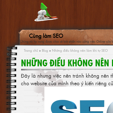
Cùng làm SEO
Chúng tôi hy vọng được chia sẻ bớt phần nào công việc Online của 
Trang chủ
»
Blog
»
Những điều không nên làm khi tự SEO
NHỮNG ĐIỀU KHÔNG NÊN 
Đây là nhưng việc nên tránh không nên t
cho website của mình theo ý kiến riêng c