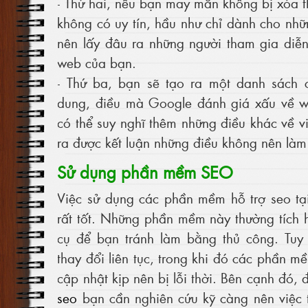
- Thứ hai, nếu bạn may mắn không bị xóa t
không có uy tín, hầu như chỉ dành cho nh
nên lấy đâu ra những người tham gia diễ
web của bạn.
- Thứ ba, bạn sẽ tạo ra một danh sách c
dung, điều mà Google đánh giá xấu về w
có thể suy nghĩ thêm những điều khác về v
ra được kết luận những điều không nên làm 
Sử dụng phần mềm SEO
Việc sử dụng các phần mềm hỗ trợ seo tạ
rất tốt. Những phần mềm này thường tích
cụ để bạn tránh làm bằng thủ công. Tuy 
thay đổi liên tục, trong khi đó các phần m
cập nhật kịp nên bị lỗi thời. Bên cạnh đó,
seo
bạn cần nghiên cứu kỹ càng nên việc 