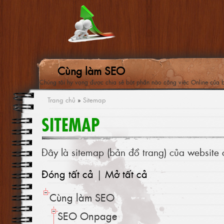
Cùng làm SEO
Chúng tôi hy vọng được chia sẻ bớt phần nào công việc Online của 
Trang chủ
»
Sitemap
SITEMAP
Đây là sitemap (bản đồ trang) của websit
Đóng tất cả
|
Mở tất cả
Cùng làm SEO
SEO Onpage