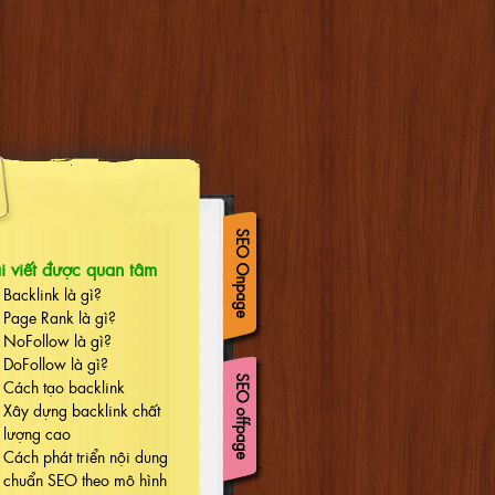
SEO Onpage
i viết được quan tâm
Backlink là gì?
Page Rank là gì?
NoFollow là gì?
DoFollow là gì?
SEO offpage
Cách tạo backlink
Xây dựng backlink chất
lượng cao
Cách phát triển nội dung
chuẩn SEO theo mô hình