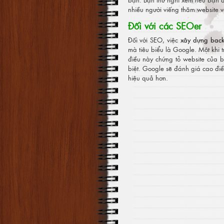
nhiều người viếng thăm website v
Đối với các SEOer
Đối với SEO, việc
xây dựng back
mà tiêu biểu là Google. Một khi
điều này chứng tỏ website của 
biệt. Google sẽ đánh giá cao điề
hiệu quả hơn.