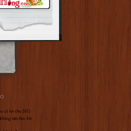
SEO
u có lợi cho SEO
không nên làm khi