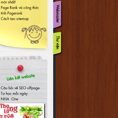
mới nhất!
Page Rank và công thức
Webmaster
tính Pagerank
Cách tạo sitemap
Thư viện
Liên kết website
Câu hỏi về SEO offpage
Tự học mỗi ngày
NHA .One