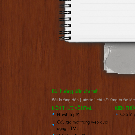
Bài hướng dẫn chi tiết
Bài hướng dẫn (Tutorial) chi tiết từng bước 
KIẾN THỨC VỀ HTML
KIẾN THỨ
HTML là gì?
CSS là 
Cấu tạo một trang web dưới
dạng HTML