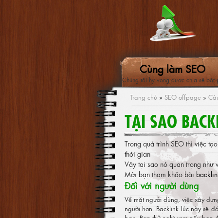
Cùng làm SEO
Chúng tôi hy vọng được chia sẻ bớt 
Trang chủ
»
SEO offpage
»
Câu
TẠI SAO BACK
Trong quá trình SEO thì việc tạ
thời gian
Vậy tại sao nó quan trọng như 
Mời bạn tham khảo bài
backlin
Đối với người dùng
Về mặt người dùng, việc xây dựng
người hơn. Backlink lúc này sẽ 
bạn. Bạn thử nghĩ xem nếu bạn đ