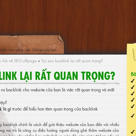
phần nào công việc Online của bạn.
 hỏi về SEO offpage
»
Tại sao backlink lại rất quan trọng?
LINK LẠI RẤT QUAN TRỌNG?
Bà
o ra backlink cho website của bạn là việc rất quan trọng và mất
vậy?
k là gì
trước để hiểu hơn tâm quan trọng của backlink
 backlink chính là cách để giới thiệu website của bạn đến với nhiều
đóng vai trò là công cụ điều hướng người dùng ghé thăm website của
ang bán sản phẩm hay một dịch vụ nào đó, còn gì tuyệt hơn nếu có