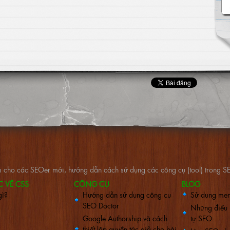
làm cho các SEOer mới, hướng dẫn cách sử dụng các công cụ (tool) trong 
C VỀ CSS
CÔNG CỤ
BLOG
gì?
Hướng dẫn sử dụng công cụ
Sử dụng men
SEO Doctor
Những điều 
Google Authorship và cách
tự SEO
thiết lập quyền tác giả cho bài