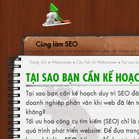
Cùng làm SEO
Chúng tôi hy vọng được chia sẻ bớt phần nào công việc Online của 
Trang chủ
»
Webmaster
»
Câu hỏi về Webmaster
»
Tại sao b
TẠI SAO BẠN CẦN KẾ HOẠC
Tại sao bạn cần kế hoạch duy trì SEO đâ
doanh nghiệp phân vân khi web đã lên to
không?
Tối ưu hoá công cụ tìm kiếm (SEO) chỉ là
quá trình phát triển website. Để đưa tra