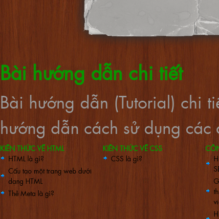
Bài hướng dẫn chi tiết
Bài hướng dẫn (Tutorial) chi 
hướng dẫn cách sử dụng các c
KIẾN THỨC VỀ HTML
KIẾN THỨC VỀ CSS
CÔ
HTML là gì?
CSS là gì?
H
S
Cấu tạo một trang web dưới
dạng HTML
G
t
Thẻ Meta là gì?
vi
H