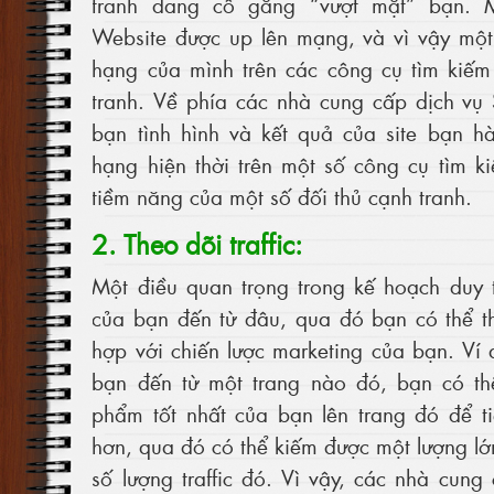
tranh đang cố gắng “vượt mặt” bạn. 
Website được up lên mạng, và vì vậy một 
hạng của mình trên các công cụ tìm kiếm
tranh. Về phía các nhà cung cấp dịch vụ
bạn tình hình và kết quả của site bạn h
hạng hiện thời trên một số công cụ tìm ki
tiềm năng của một số đối thủ cạnh tranh.
2. Theo dõi traffic:
Một điều quan trọng trong kế hoạch duy tr
của bạn đến từ đâu, qua đó bạn có thể t
hợp với chiến lược marketing của bạn. Ví d
bạn đến từ một trang nào đó, bạn có t
phẩm tốt nhất của bạn lên trang đó để t
hơn, qua đó có thể kiếm được một lượng lớ
số lượng traffic đó. Vì vậy, các nhà cun